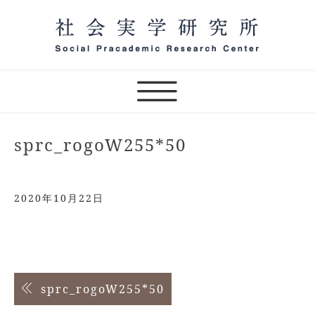
Skip
to
content
一般社団法人 社会実学研究
所 オンラインサロン主宰
（テスト）
sprc_rogoW255*50
2020年10月22日
投
sprc_rogoW255*50
稿