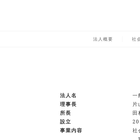
Skip
to
content
一般社団法人 社会実
法人概要
社
法人名
一
理事長
片
所長
田
設立
2
事業内容
社