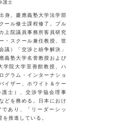
弁護士
県出身。慶應義塾大学法学部
クール修士課程修了。ブル
カ上院議員事務所客員研究
ー・スクール兼任教授、世
会議）「交渉と紛争解決」
應義塾大学名誉教授および
、大学院大学至善館教授、ハ
ログラム・インターナショ
バイザー、ホワイト＆ケー
弁護士）、交渉学協会理事
などを務める。日本におけ
アであり、「リーダーシッ
育を推進している。