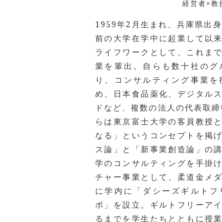
経営者×教
1959年2月生まれ、兵庫県出
前の大学在学中に起業して以
ライフワークとして、これま
業を輩出。自らも数十社のグ
り、コンサルティング事業を
め、日本食品薬化、デジタル
ドなど、複数の法人の代表取締役
らは東京富士大学の客員教授
なる」というコンセプトを掲
ス論」と「新事業創造論」の
学のコンサルティングを手掛
チャー事業として、柔道金メ
に学内に「ダシーズギルトフ
ボ」を設立。ギルトフリーア
るまでを学生たちとともに授