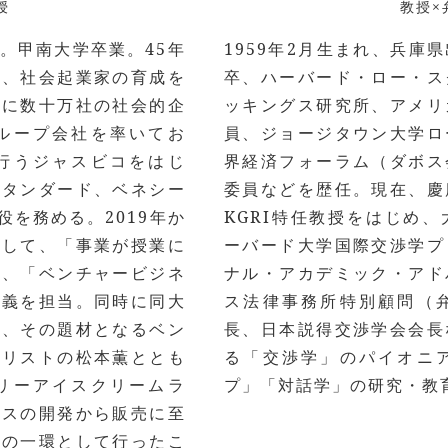
授
教授×
身。甲南大学卒業。45年
1959年2月生まれ、兵庫
来、社会起業家の育成を
卒、ハーバード・ロー・ス
でに数十万社の社会的企
ッキングス研究所、アメリ
ループ会社を率いてお
員、ジョージタウン大学ロ
行うジャスビコをはじ
界経済フォーラム（ダボス
スタンダード、ベネシー
委員などを歴任。現在、慶
を務める。2019年か
KGRI特任教授をはじめ
として、「事業が授業に
ーバード大学国際交渉学プ
げ、「ベンチャービジネ
ナル・アカデミック・アド
講義を担当。同時に同大
ス法律事務所特別顧問（
け、その題材となるベン
長、日本説得交渉学会会長
ダリストの松本薫ととも
る「交渉学」のパイオニ
リーアイスクリームラ
プ」「対話学」の研究・教
イスの開発から販売に至
業の一環として行ったこ