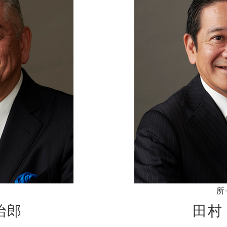
所
治郎
田村