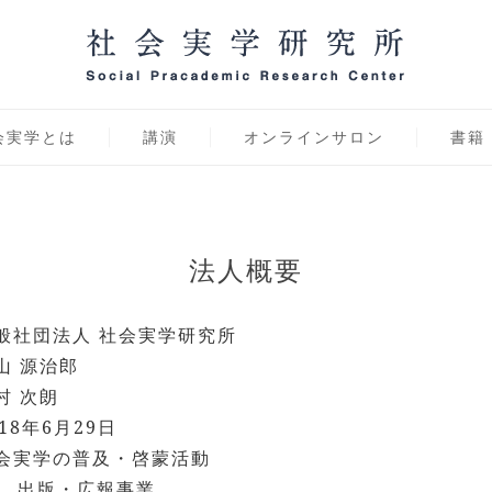
学研究所 オンラインサ
会実学とは
講演
オンラインサロン
書籍
法人概要
般社団法人 社会実学研究所
山 源治郎
村 次朗
018年6月29日
会実学の普及・啓蒙活動
出版・広報事業