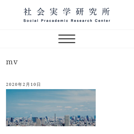
Skip
to
content
一般社団法人 社会実学研究
所 オンラインサロン主宰
（テスト）
mv
2020年2月10日