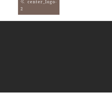
投
center_logo-
2
稿
ナ
ビ
ゲ
ー
シ
ョ
ン