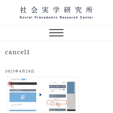
Skip
to
content
一般社団法人 社会実学研究
所 オンラインサロン主宰
（テスト）
cancel1
2025年4月24日