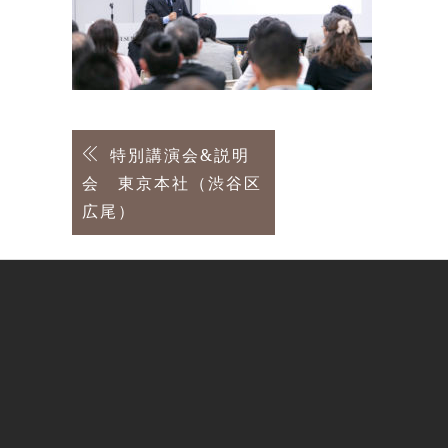
投
特別講演会&説明
会 東京本社（渋谷区
稿
広尾）
ナ
ビ
ゲ
ー
シ