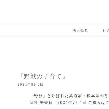
Skip
to
content
一般社団法人 社会実
法人概要
社
『野獣の子育て』
2024年8月5日
「野獣」と呼ばれた柔道家・松本薫の育児
聞社 発売日：2024年7月4日 ご購入はこ