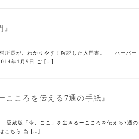
門』
村所長が、わかりやすく解説した入門書。 ハーバード×
4年1月9日 ご […]
ーこころを伝える7通の手紙』
愛蔵版「今、ここ」を生きるーこころを伝える7通の手紙
はこちら 当 […]