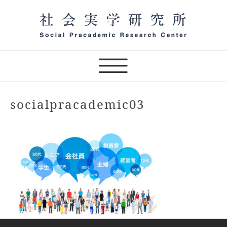
Skip
to
content
一般社団法人 社会実学研究
所 オンラインサロン主宰
（テスト）
socialpracademic03