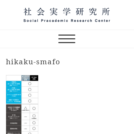
Skip
to
content
一般社団法人 社会実学研究
所 オンラインサロン主宰
（テスト）
hikaku-smafo