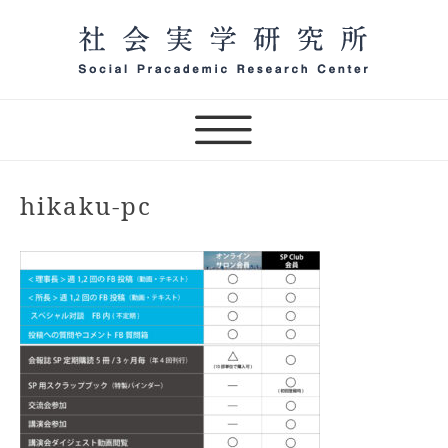
Skip
to
content
一般社団法人 社会実学研究
所 オンラインサロン主宰
（テスト）
hikaku-pc