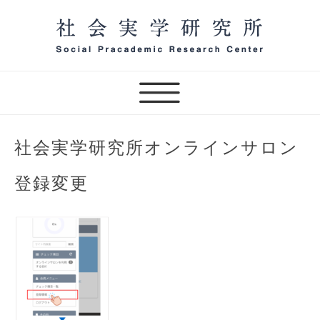
Skip
to
content
一般社団法人 社会実学研究
所 オンラインサロン主宰
（テスト）
社会実学研究所オンラインサロン
登録変更