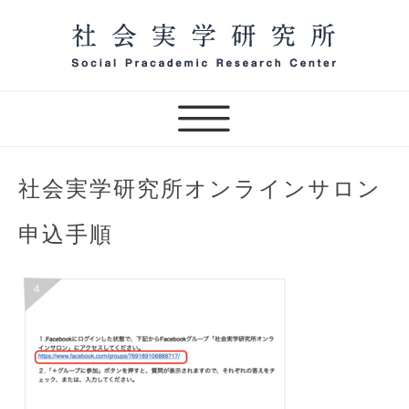
Skip
to
content
一般社団法人 社会実学研究
所 オンラインサロン主宰
（テスト）
社会実学研究所オンラインサロン
申込手順